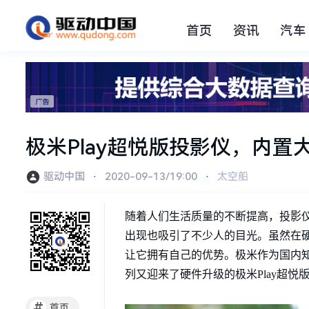
首页
资讯
汽车
极米Play超悦版投影仪，内
驱动中国
⋅
2020-09-13/19:00
⋅
太空船
随着人们生活质量的不断提高，投影
出现也吸引了不少人的目光。虽然在
让它拥有自己的优势。极米作为国内知
列又迎来了硬件升级的极米Play超
#
首页