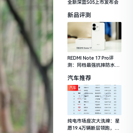
全新深蓝S05上市发布会
新品评测
REDMI Note 17 Pro评
测：同档最强抗摔防水，
2026年千元机市场的品质
汽车推荐
守门员
汽车
纯电市场座次大洗牌：星
愿19.4万辆断层领跑，理