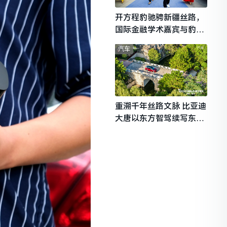
开方程豹驰骋新疆丝路，
国际金融学术嘉宾与豹友
共赴山海热爱
汽车
重溯千年丝路文脉 比亚迪
大唐以东方智驾续写东西
文明对话