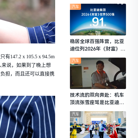
想i6成最强黑马
汽车
稳居全球百强阵营，比亚
迪位列2026年《财富》世
界500强第91位
 105.5 x 94.5m
汽车
人来说，如果到了晚上想
的负担，而且还可以直接携
技术流的双向奔赴：机车
顶流张雪座驾是比亚迪秦
L
汽车