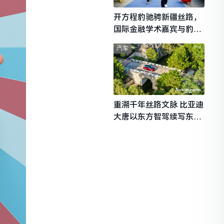
开方程豹驰骋新疆丝路，
国际金融学术嘉宾与豹友
共赴山海热爱
汽车
重溯千年丝路文脉 比亚迪
大唐以东方智驾续写东西
文明对话