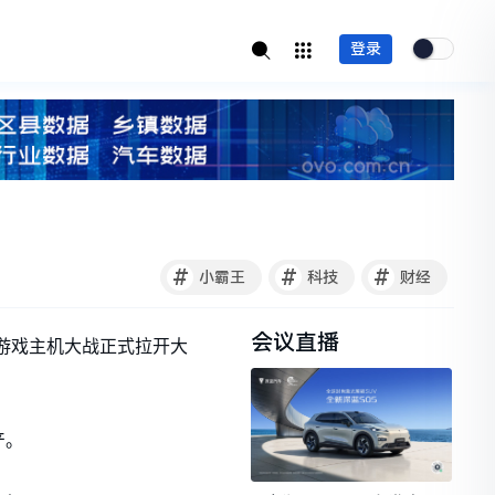
登录
#
#
#
小霸王
科技
财经
会议直播
次时代游戏主机大战正式拉开大
产。