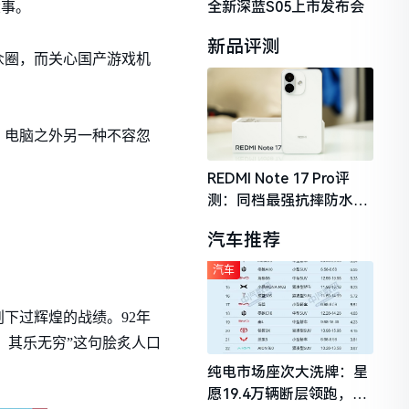
全新深蓝S05上市发布会
大事。
新品评测
众圈，而关心国产游戏机
、电脑之外另一种不容忽
REDMI Note 17 Pro评
测：同档最强抗摔防水，
2026年千元机市场的品质
汽车推荐
守门员
汽车
下过辉煌的战绩。92年
王，其乐无穷”这句脍炙人口
纯电市场座次大洗牌：星
愿19.4万辆断层领跑，理