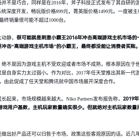
场并不是巧合，同样是在2016年，斧子科技正式发布了其自研的游
oid系统深度开发，畅玩版价格899元，菁英版价格1499元。一度
终销量很可能不超过1000台。
很可能就是刺激小霸王2016年冲击高端游戏主机市场
大动静，
冲击“高端游戏主机市场”的小霸王，最终都没能让消费者买账
，绝不是因为游戏主机不受欢迎或者市场不成熟，根本原因在于
自身实力太过弱小。作为对比，2017年任天堂推出其新一代游戏主机
台，由此促成了任天堂和腾讯就中国市场展开深度合作。
2019
来，市场规模越来越大。Niko Partners发布报告称，
的游戏用户基数，主机玩家数量确实很少。但就绝对主机玩家数量
能做出好产品还可以归咎于市场、政策这些客观原因的话。近几