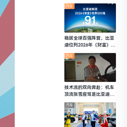
想i6成最强黑马
汽车
稳居全球百强阵营，比亚
迪位列2026年《财富》世
界500强第91位
汽车
技术流的双向奔赴：机车
顶流张雪座驾是比亚迪秦
L
汽车