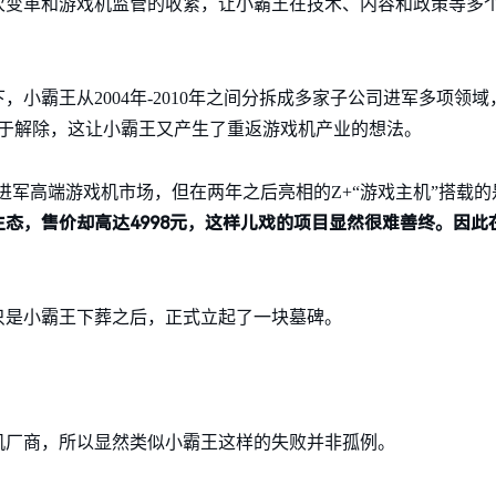
次变革和游戏机监管的收紧，让小霸王在技术、内容和政策等多
小霸王从2004年-2010年之间分拆成多家子公司进军多项领域
终于解除，这让小霸王又产生了重返游戏机产业的想法。
进军高端游戏机市场，但在两年之后亮相的Z+“游戏主机”搭载的是微软
态，售价却高达4998元，这样儿戏的项目显然很难善终。因此在
只是小霸王下葬之后，正式立起了一块墓碑。
机厂商，所以显然类似小霸王这样的失败并非孤例。